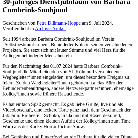
30-jähriges Dienstjubiläum von Barbara
Combrink-Souhjoud
Geschrieben von
Petra Dillmann-Hoppe
am
9. Juli 2024
.
Veröffentlicht in
Archive-Artikel
.
Seit 1994 arbeitet Barbara Combrink-Souhjoud im Verein
„Selbstbestimmt Leben“ Behinderter Köln in seinen verschiedenen
Projekten. Sie setzt sich mit lauter Stimme und viel Herz für die
Anliegen behinderter Menschen ein.
Für den Nachmittag des 01.07.2024 hatte Barbara Combrink-
Souhjoud die Mitarbeitenden von SL Köln und verschiedene
Wegbegleiter*innen eingeladen, um dieses besondere Ereignis zu
feiern. Zu den Wegbegleiter*innen gehörten u.a. das Büro der
Behindertenbeauftragen, andere Netzwerkpartner*innen, ehemalige
Kolleg*innen sowie frühere Ratsuchende.
Es hat einfach Spaß gemacht. Es gab liebe Grüße, live und als
Videobotschaft, eine leckere Torte ganz nach dem Geschmack der
Jubilarin: Erdbeere – Schoko, in lila und mit Rosen dekoriert,
Geschenke und einen kleinen Auftritt der Kolleg*innen zum Time
Warp aus der Rocky Horror Picture Show.
Bei Getränken und Fingerfood wurde Barbara für die vielen Dinge,