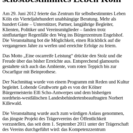
Am 29. Juni 2012 feierte das Zentrum für selbstbestimmtes Leben
Köln ein Vierteljahrhundert unabhängige Beratung. Mehr als
hundert Gäste – Unterstützer, Partner, langjährige Begleiter,
Klienten, Politiker und Vereinsmitglieder – fanden trotz
sintflutartiger Regenfälle den Weg ins Bürgerzentrum Engelshof.
Die Veranstaltung bot die Möglichkeit, einen Rückblick auf die
vergangenen Jahre zu werfen und erreichte Erfolge zu feiern.
Das Motto „Eine oscarreife Leistung“ drückte den Stolz und die
Freude über das bisher Erreichte aus. Entsprechend glamourös
gestaltete sich auch das Ambiente, vom roten Teppich bis zur
Oscarfigur mit Beinprothese.
Der Nachmittag wurde von einem Programm mit Reden und Kultur
begleitet. Lobende Grußworte gab es von der Kölner
Bürgermeisterin Elfi Scho-Antwerpes und dem bisherigen
nordrhein-westfälischen Landesbehindertenbeauftragten Norbert
Killewald.
Die Veranstaltung wurde auch zum würdigen Anlass genommen,
das jüngste Projekt des Trägervereins der Öffentlichkeit
vorzustellen, das seit dem 1. September 2011 unter der Trägerschaft
des Vereins durchgeführt wird: das Kompetenzzentrum