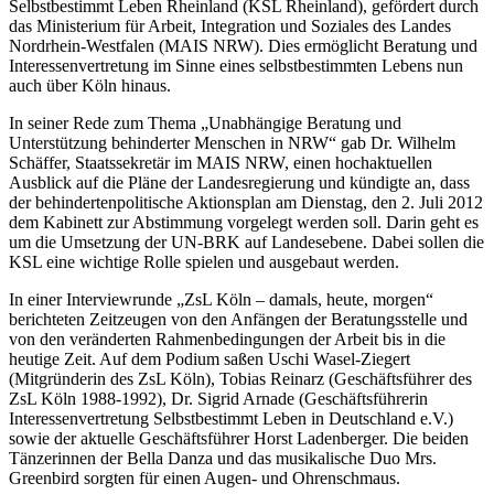
Selbstbestimmt Leben Rheinland (KSL Rheinland), gefördert durch
das Ministerium für Arbeit, Integration und Soziales des Landes
Nordrhein-Westfalen (MAIS NRW). Dies ermöglicht Beratung und
Interessenvertretung im Sinne eines selbstbestimmten Lebens nun
auch über Köln hinaus.
In seiner Rede zum Thema „Unabhängige Beratung und
Unterstützung behinderter Menschen in NRW“ gab Dr. Wilhelm
Schäffer, Staatssekretär im MAIS NRW, einen hochaktuellen
Ausblick auf die Pläne der Landesregierung und kündigte an, dass
der behindertenpolitische Aktionsplan am Dienstag, den 2. Juli 2012
dem Kabinett zur Abstimmung vorgelegt werden soll. Darin geht es
um die Umsetzung der UN-BRK auf Landesebene. Dabei sollen die
KSL eine wichtige Rolle spielen und ausgebaut werden.
In einer Interviewrunde „ZsL Köln – damals, heute, morgen“
berichteten Zeitzeugen von den Anfängen der Beratungsstelle und
von den veränderten Rahmenbedingungen der Arbeit bis in die
heutige Zeit. Auf dem Podium saßen Uschi Wasel-Ziegert
(Mitgründerin des ZsL Köln), Tobias Reinarz (Geschäftsführer des
ZsL Köln 1988-1992), Dr. Sigrid Arnade (Geschäftsführerin
Interessenvertretung Selbstbestimmt Leben in Deutschland e.V.)
sowie der aktuelle Geschäftsführer Horst Ladenberger. Die beiden
Tänzerinnen der Bella Danza und das musikalische Duo Mrs.
Greenbird sorgten für einen Augen- und Ohrenschmaus.